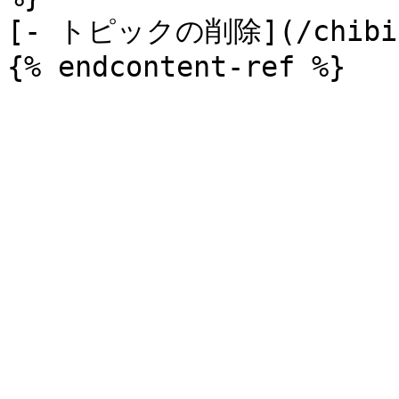
[- トピックの削除](/chibichi