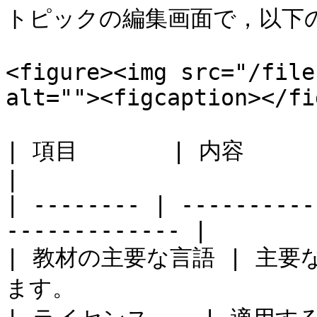
トピックの編集画面で，以下の
<figure><img src="/file
alt=""><figcaption></fi
| 項目       | 内容                                                 
|

| -------- | ----------
------------- |

| 教材の主要な言語 | 主
ます。                   