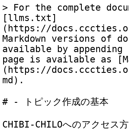
> For the complete docu
[llms.txt]
(https://docs.cccties.o
Markdown versions of do
available by appending 
page is available as [M
(https://docs.cccties.o
md).

# - トピック作成の基本

CHIBI-CHILOへのアクセ