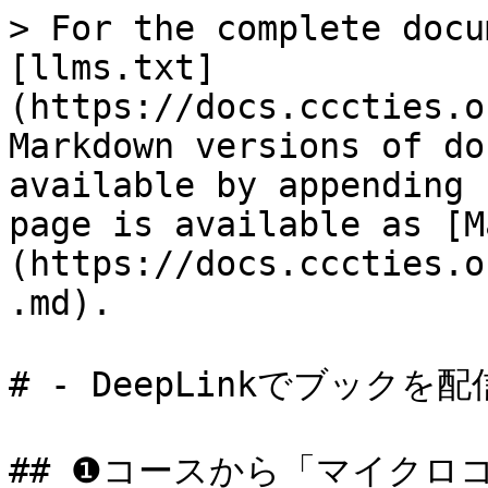
> For the complete docu
[llms.txt]
(https://docs.cccties.o
Markdown versions of do
available by appending 
page is available as [M
(https://docs.cccties.o
.md).

# - DeepLinkでブックを配信
## ❶コースから「マイクロ