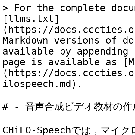
> For the complete docu
[llms.txt]
(https://docs.cccties.o
Markdown versions of do
available by appending 
page is available as [M
(https://docs.cccties.o
ilospeech.md).

# - 音声合成ビデオ教材の作成
CHiLO-Speechでは，