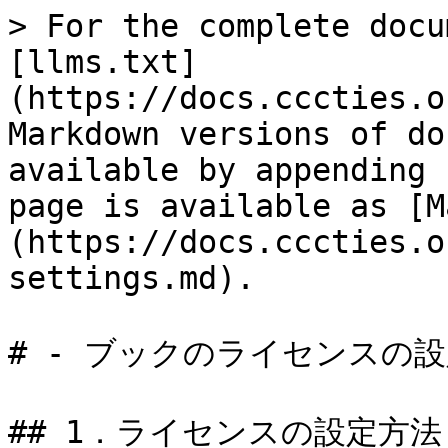
> For the complete docu
[llms.txt]
(https://docs.cccties.o
Markdown versions of do
available by appending 
page is available as [M
(https://docs.cccties.o
settings.md).

# - ブックのライセンスの設
## 1．ライセンスの設定方法
